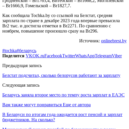
Гродненской – Br1763,4, Витебской – Br1668,2, Могилевской
– Br1666,9, Гомельской – Br1827,7.
Как сообщала Tochka.by со ссылкой на Белстат, средняя
зарплата по стране в декабре 2023 года впервые превысила
Br2 тыс. и достигла отметки в Br2271. По сравнению с
ноябрем, повышение произошло сразу на Br296.
Источник:
onlinebrest.by
#tochka
#беларусь
Поделится
VK
OK.ru
Facebook
Twitter
WhatsApp
Telegram
Viber
Предыдущая запись
Белстат подсчитал, сколько белорусов работают за зарплату
Следующая запись
Беларусь заняла второе место по темпу роста зарплат в ЕАЭС
Вам также могут понравиться
Еще от автора
В Беларуси по итогам года ожидается рост пенсий и зарплат
бюджетников. На сколько?