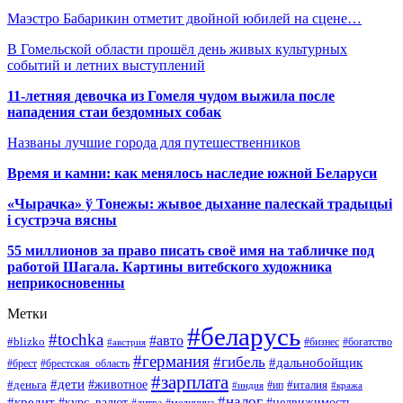
Маэстро Бабарикин отметит двойной юбилей на сцене…
В Гомельской области прошёл день живых культурных
событий и летних выступлений
11-летняя девочка из Гомеля чудом выжила после
нападения стаи бездомных собак
Названы лучшие города для путешественников
Время и камни: как менялось наследие южной Беларуси
«Чырачка» ў Тонежы: жывое дыханне палескай традыцыі
і сустрэча вясны
55 миллионов за право писать своё имя на табличке под
работой Шагала. Картины витебского художника
неприкосновенны
Метки
#беларусь
#tochka
#авто
#blizko
#бизнес
#богатство
#австрия
#германия
#гибель
#дальнобойщик
#брестская_область
#брест
#зарплата
#дети
#деньга
#животное
#италия
#индия
#ип
#кража
#налог
#кредит
#курс_валют
#недвижимость
#литва