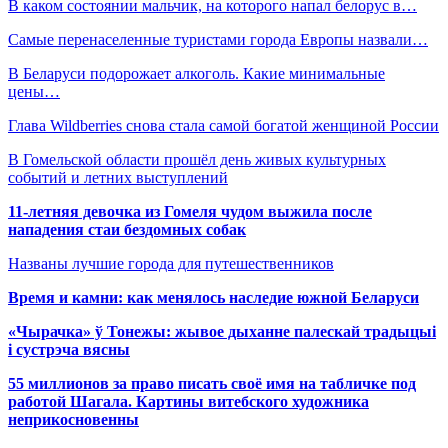
В каком состоянии мальчик, на которого напал белорус в…
Самые перенаселенные туристами города Европы назвали…
В Беларуси подорожает алкоголь. Какие минимальные
цены…
Глава Wildberries снова стала самой богатой женщиной России
В Гомельской области прошёл день живых культурных
событий и летних выступлений
11-летняя девочка из Гомеля чудом выжила после
нападения стаи бездомных собак
Названы лучшие города для путешественников
Время и камни: как менялось наследие южной Беларуси
«Чырачка» ў Тонежы: жывое дыханне палескай традыцыі
і сустрэча вясны
55 миллионов за право писать своё имя на табличке под
работой Шагала. Картины витебского художника
неприкосновенны