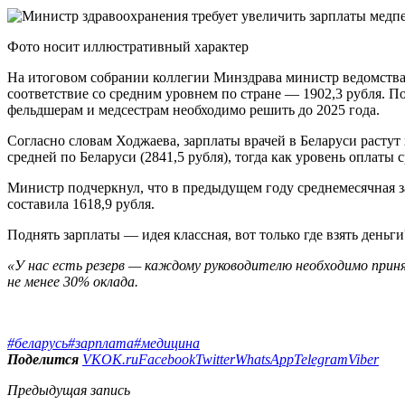
Фото носит иллюстративный характер
На итоговом собрании коллегии Минздрава министр ведомства
соответствие со средним уровнем по стране — 1902,3 рубля. П
фельдшерам и медсестрам необходимо решить до 2025 года.
Согласно словам Ходжаева, зарплаты врачей в Беларуси растут 
средней по Беларуси (2841,5 рубля), тогда как уровень оплаты
Министр подчеркнул, что в предыдущем году среднемесячная з
составила 1618,9 рубля.
Поднять зарплаты — идея классная, вот только где взять деньги
«У нас есть резерв — каждому руководителю необходимо при
не менее 30% оклада.
#беларусь
#зарплата
#медицина
Поделится
VK
OK.ru
Facebook
Twitter
WhatsApp
Telegram
Viber
Предыдущая запись