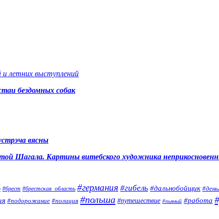
 и летних выступлений
стаи бездомных собак
устрэча вясны
аботой Шагала. Картины витебского художника неприкосновен
#германия
#гибель
#дальнобойщик
#день
о
#брестская_область
#брест
#польша
ия
#работа
#подорожание
#полиция
#путешествие
#пьяный