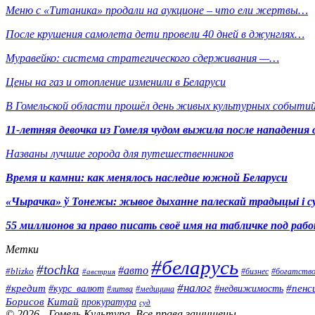
Меню с «Титаника» продали на аукционе – что ели жертвы…
После крушения самолета дети провели 40 дней в джунглях…
Муравейко: система стратегического сдерживания —…
Цены на газ и отопление изменили в Беларуси
В Гомельской области прошёл день живых культурных событий
11-летняя девочка из Гомеля чудом выжила после нападения 
Названы лучшие города для путешественников
Время и камни: как менялось наследие южной Беларуси
«Чырачка» ў Тонежы: жывое дыханне палескай традыцыі і с
55 миллионов за право писать своё имя на табличке под р
Метки
#беларусь
#tochka
#авто
#blizko
#бизнес
#богатств
#австрия
#налог
#кредит
#курс_валют
#недвижимость
#пенс
#литва
#медицина
Борисов
Китай
прокуратура
суд
© 2026 - Гомель Культура. Все права защищены.