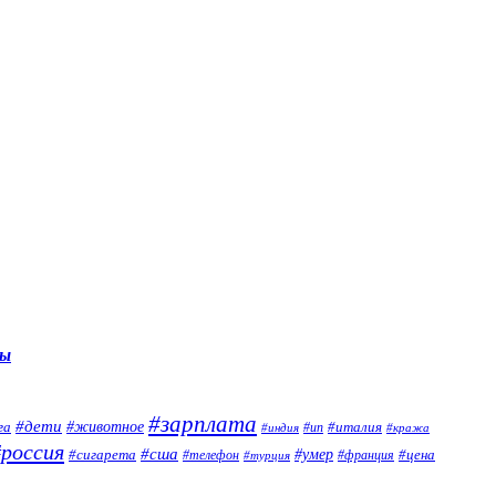
ны
#зарплата
#дети
га
#животное
#италия
#индия
#ип
#кража
#россия
#сша
#умер
#сигарета
#телефон
#цена
#турция
#франция