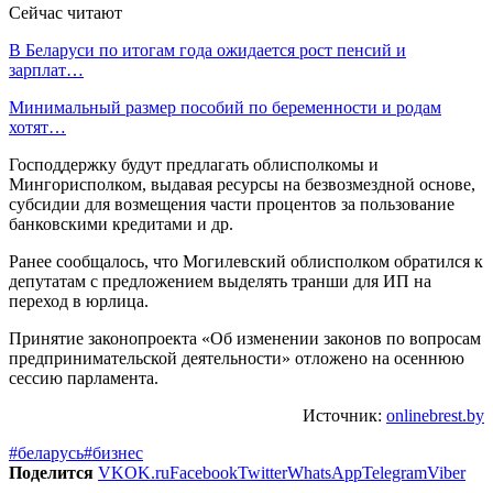
Сейчас читают
В Беларуси по итогам года ожидается рост пенсий и
зарплат…
Минимальный размер пособий по беременности и родам
хотят…
Господдержку будут предлагать облисполкомы и
Мингорисполком, выдавая ресурсы на безвозмездной основе,
субсидии для возмещения части процентов за пользование
банковскими кредитами и др.
Ранее сообщалось, что Могилевский облисполком обратился к
депутатам с предложением выделять транши для ИП на
переход в юрлица.
Принятие законопроекта «Об изменении законов по вопросам
предпринимательской деятельности» отложено на осеннюю
сессию парламента.
Источник:
onlinebrest.by
#беларусь
#бизнес
Поделится
VK
OK.ru
Facebook
Twitter
WhatsApp
Telegram
Viber