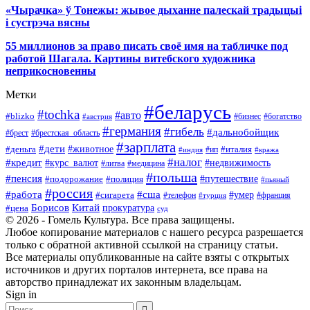
«Чырачка» ў Тонежы: жывое дыханне палескай традыцыі
і сустрэча вясны
55 миллионов за право писать своё имя на табличке под
работой Шагала. Картины витебского художника
неприкосновенны
Метки
#беларусь
#tochka
#авто
#blizko
#бизнес
#богатство
#австрия
#германия
#гибель
#дальнобойщик
#брестская_область
#брест
#зарплата
#дети
#деньга
#животное
#италия
#индия
#ип
#кража
#налог
#кредит
#курс_валют
#недвижимость
#литва
#медицина
#польша
#пенсия
#подорожание
#полиция
#путешествие
#пьяный
#россия
#сша
#работа
#умер
#сигарета
#телефон
#турция
#франция
Борисов
Китай
прокуратура
#цена
суд
© 2026 - Гомель Культура. Все права защищены.
Любое копирование материалов с нашего ресурса разрешается
только с обратной активной ссылкой на страницу статьи.
Все материалы опубликованные на сайте взяты с открытых
источников и других порталов интернета, все права на
авторство принадлежат их законным владельцам.
Sign in