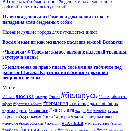
В Гомельской области прошёл день живых культурных
событий и летних выступлений
11-летняя девочка из Гомеля чудом выжила после
нападения стаи бездомных собак
Названы лучшие города для путешественников
Время и камни: как менялось наследие южной Беларуси
«Чырачка» ў Тонежы: жывое дыханне палескай традыцыі
і сустрэча вясны
55 миллионов за право писать своё имя на табличке под
работой Шагала. Картины витебского художника
неприкосновенны
Метки
#беларусь
#tochka
#авто
#blizko
#бизнес
#богатство
#австрия
#германия
#гибель
#дальнобойщик
#брестская_область
#брест
#зарплата
#дети
#деньга
#животное
#италия
#индия
#ип
#кража
#налог
#кредит
#курс_валют
#недвижимость
#литва
#медицина
#польша
#пенсия
#подорожание
#полиция
#путешествие
#пьяный
#россия
#сша
#работа
#умер
#сигарета
#телефон
#турция
#франция