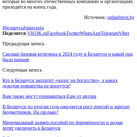
которые во многих отечественных компаниях и организациях
приходятся на конец года.
Источник:
onlinebrest.by
#беларусь
#зарплата
Поделится
VK
OK.ru
Facebook
Twitter
WhatsApp
Telegram
Viber
Предыдущая запись
Сколько базовая величина в 2024 году в Беларуси и какой она
была раньше
Следующая запись
Кто в Беларуси заплатит «налог на богатство», а каких
доходов новшества не коснутся?
Вам также могут понравиться
Еще от автора
В Беларуси по итогам года ожидается рост пенсий и зарплат
бюджетников. На сколько?
Минимальный размер пособий по беременности и родам
хотят увеличить в Беларуси