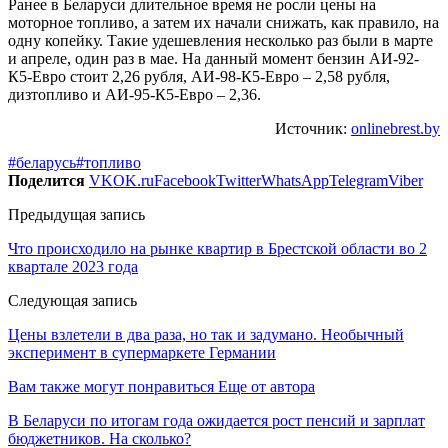
Ранее в Беларуси длительное время не росли цены на
моторное топливо, а затем их начали снижать, как правило, на
одну копейку. Такие удешевления несколько раз были в марте
и апреле, один раз в мае. На данный момент бензин АИ-92-
К5-Евро стоит 2,26 рубля, АИ-98-К5-Евро – 2,58 рубля,
дизтопливо и АИ-95-К5-Евро – 2,36.
Источник:
onlinebrest.by
#беларусь
#топливо
Поделится
VK
OK.ru
Facebook
Twitter
WhatsApp
Telegram
Viber
Предыдущая запись
Что происходило на рынке квартир в Брестской области во 2
квартале 2023 года
Следующая запись
Цены взлетели в два раза, но так и задумано. Необычный
эксперимент в супермаркете Германии
Вам также могут понравиться
Еще от автора
В Беларуси по итогам года ожидается рост пенсий и зарплат
бюджетников. На сколько?