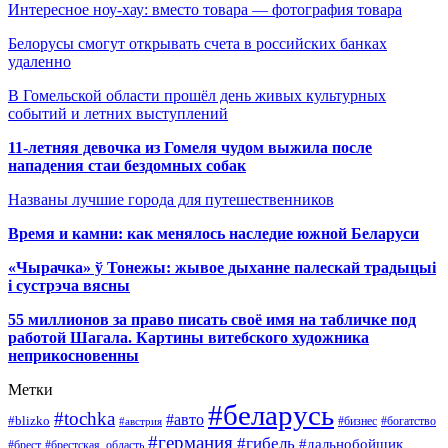
Интересное ноу-хау: вместо товара — фотография товара
Белорусы смогут открывать счета в российских банках
удаленно
В Гомельской области прошёл день живых культурных
событий и летних выступлений
11-летняя девочка из Гомеля чудом выжила после
нападения стаи бездомных собак
Названы лучшие города для путешественников
Время и камни: как менялось наследие южной Беларуси
«Чырачка» ў Тонежы: жывое дыханне палескай традыцыі
і сустрэча вясны
55 миллионов за право писать своё имя на табличке под
работой Шагала. Картины витебского художника
неприкосновенны
Метки
#беларусь
#tochka
#авто
#blizko
#бизнес
#богатство
#австрия
#германия
#гибель
#дальнобойщик
#брестская_область
#брест